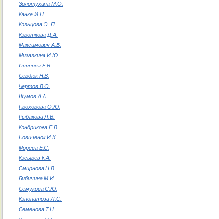
Золотухина М.О.
Канке И.Н.
Кольцова О. П.
Короткова Д.А.
Максимович А.В.
Мигалкина И.Ю.
Осипова Е.В.
Сердюк Н.В.
Чертов В.О.
Шумов А.А.
Прохорова О.Ю.
Рыбакова Л.В.
Кондрикова Е.В.
Новиченок И.К.
Морева Е.С.
Косырев К.А.
Смирнова Н.В.
Бибичина М.И.
Семукова С.Ю.
Конопатова Л.С.
Семенова Т.Н.