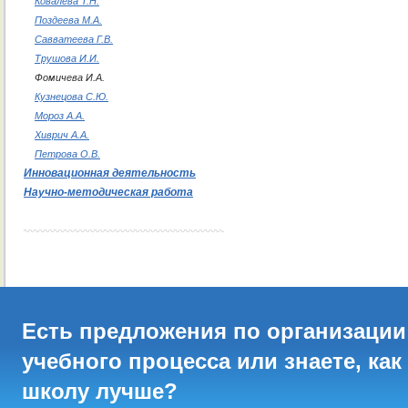
Ковалева Т.Н.
Поздеева М.А.
Савватеева Г.В.
Трушова И.И.
Фомичева И.А.
Кузнецова С.Ю.
Мороз А.А.
Хиврич А.А.
Петрова О.В.
Инновационная деятельность
Научно-методическая работа
Есть предложения по организации
учебного процесса или знаете, как
школу лучше?