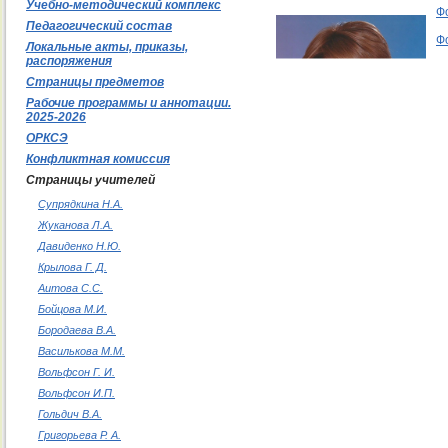
Учебно-методический комплекс
Фо
Педагогический состав
Ф
Локальные акты, приказы,
распоряжения
Страницы предметов
Рабочие программы и аннотации.
2025-2026
ОРКСЭ
Конфликтная комиссия
Страницы учителей
Супрядкина Н.А.
Жуканова Л.А.
Давиденко Н.Ю.
Крылова Г. Д.
Аитова С.С.
Бойцова М.И.
Бородаева В.А.
Василькова М.М.
Вольфсон Г. И.
Вольфсон И.П.
Гольдич В.А.
Григорьева Р. А.