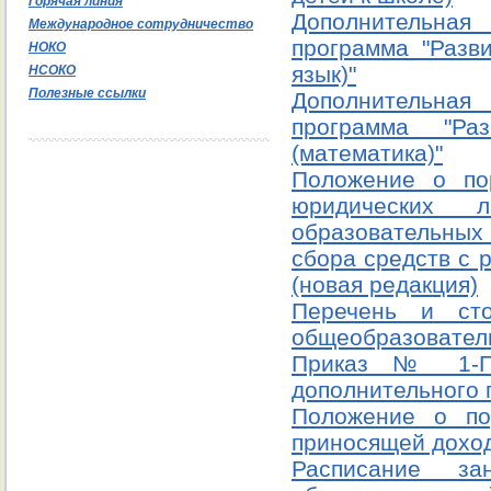
Горячая линия
Дополнительна
Международное сотрудничество
программа "Разв
НОКО
язык)"
НСОКO
Полезные ссылки
Дополнительна
программа "Ра
(математика)"
Положение о по
юридических л
образовательных
сбора средств с 
(новая редакция)
Перечень и сто
общеобразователь
Приказ № 1-ПУ
дополнительного 
Положение о по
приносящей доход
Расписание за