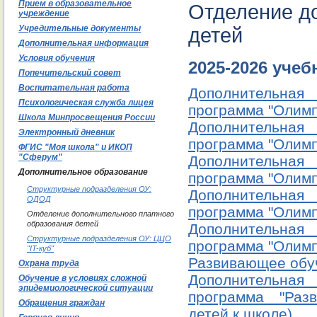
Прием в образовательное
Отделение до
учреждение
Учредительные документы
детей
Дополнительная информация
Условия обучения
2025-2026 учеб
Попечительский совет
Воспитательная работа
Дополнительна
Психологическая служба лицея
программа "Олимп
Школа Минпросвещения России
Дополнительна
Электронный дневник
программа "Олимп
ФГИС "Моя школа" и ИКОП
"Сферум"
Дополнительна
Дополнительное образование
программа "Олимп
Структурные подразделения ОУ:
Дополнительна
ОДОД
программа "Олимп
Отделение дополнительного платного
образования детей
Дополнительна
Структурные подразделения ОУ: ЦЦО
программа "Олимп
"IT-куб"
Развивающее обуч
Охрана труда
Дополнительна
Обучение в условиях сложной
эпидемиологической ситуации
программа "Раз
Обращения граждан
детей к школе)